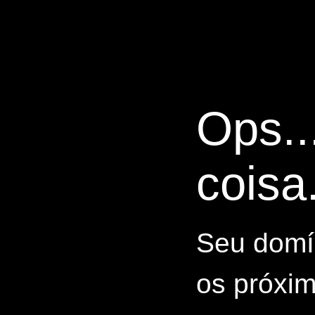
Ops..
coisa.
Seu domín
os próxim