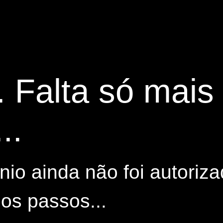
. Falta só mai
..
io ainda não foi autoriza
os passos...