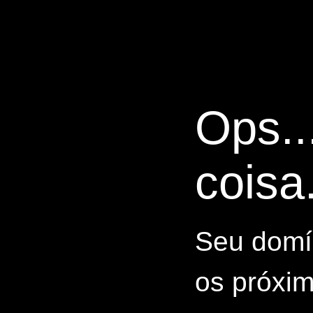
Ops..
coisa.
Seu domín
os próxim