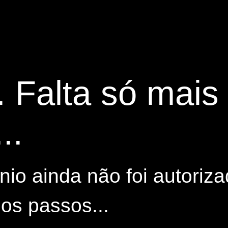
. Falta só mai
..
io ainda não foi autoriza
os passos...