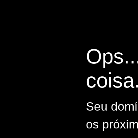
Ops..
coisa.
Seu domín
os próxim