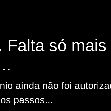
. Falta só mai
..
io ainda não foi autoriza
os passos...